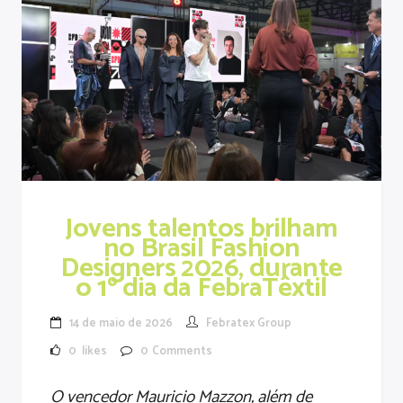
Jovens talentos brilham
no Brasil Fashion
Designers 2026, durante
o 1º dia da FebraTêxtil
14 de maio de 2026
Febratex Group
0
likes
0
Comments
O vencedor Mauricio Mazzon, além de