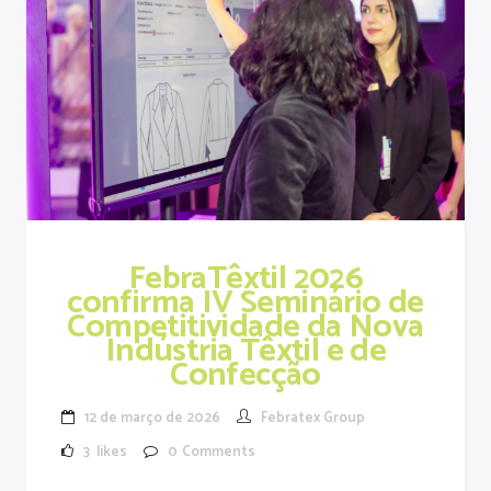
FebraTêxtil 2026
confirma IV Seminário de
Competitividade da Nova
Indústria Têxtil e de
Confecção
12 de março de 2026
Febratex Group
3
likes
0
Comments