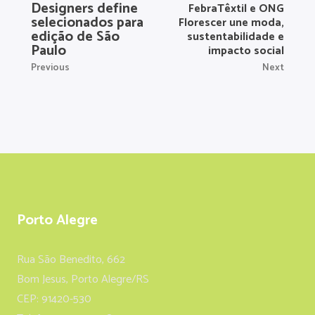
Designers define
FebraTêxtil e ONG
selecionados para
Florescer une moda,
edição de São
sustentabilidade e
Paulo
impacto social
Previous
Next
Porto Alegre
Rua São Benedito, 662
Bom Jesus, Porto Alegre/RS
CEP: 91420-530